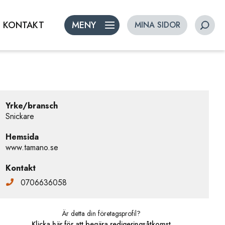
KONTAKT
MENY
MINA SIDOR
Yrke/bransch
Snickare
Hemsida
www.tamano.se
Kontakt
0706636058
Är detta din företagsprofil?
Klicka här för att begära redigeringsåtkomst