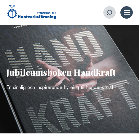
Jubileumsboken Handkraft
En sinnlig och inspirerande hyllning till handens kraft!