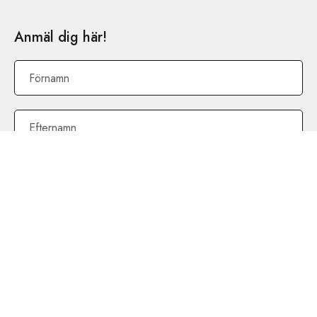
Anmäl dig här!
Förnamn
Efternamn
E-post
*
Jag samtycker till Stockholms Hantverksförenings
personuppgiftspolicy
*
REGISTRERA MIG