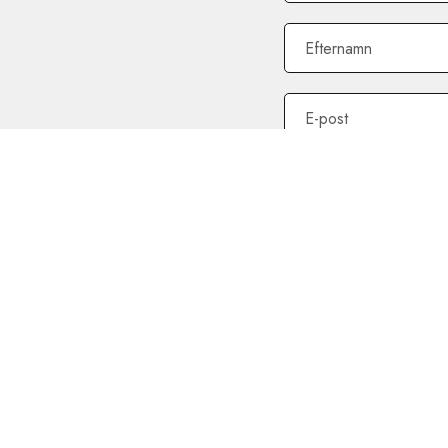
Efternamn
E-post
Jag samtycker till St
*
Obligatoriska fält - måste 