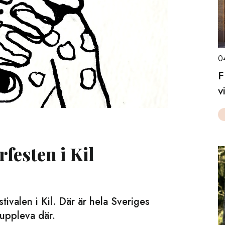
0
F
v
rfesten i Kil
stivalen i Kil. Där är hela Sveriges
 uppleva där.