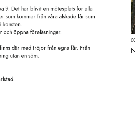
a 9. Det har blivit en mötesplats för alla
kter som kommer från våra älskade får som
i konsten.
ser och öppna föreläsningar.
0
nns där med tröjor från egna får. Från
N
vning utan en söm.
rlstad.