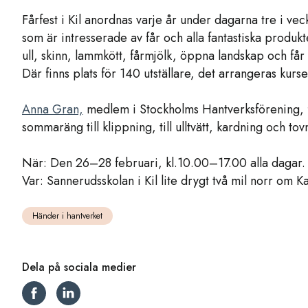
Fårfest i Kil anordnas varje år under dagarna tre i veck
som är intresserade av får och alla fantastiska produ
ull, skinn, lammkött, fårmjölk, öppna landskap och får 
Där finns plats för 140 utställare, det arrangeras kur
Anna Gran,
medlem i Stockholms Hantverksförening, fi
sommaräng till klippning, till ulltvätt, kardning och to
När: Den 26–28 februari, kl.10.00–17.00 alla dagar.
Var: Sannerudsskolan i Kil lite drygt två mil norr om Ka
Händer i hantverket
Dela på sociala medier